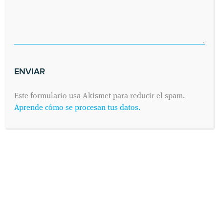
Este formulario usa Akismet para reducir el spam.
Aprende cómo se procesan tus datos.
INFORMACIÓN PROTECCIÓN DE DATOS
Según establece el Reglamento General de Protección de
Datos 2016/679 (conocido como “RGPD”) de 25 de Mayo de