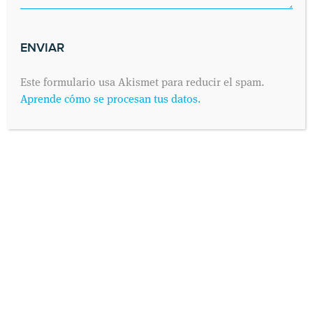
Este formulario usa Akismet para reducir el spam.
Aprende cómo se procesan tus datos.
INFORMACIÓN PROTECCIÓN DE DATOS
Según establece el Reglamento General de Protección de
Datos 2016/679 (conocido como “RGPD”) de 25 de Mayo de
2016 y su adaptación al derecho español mediante la Ley
Orgánica 3/2018 de 5 de Diciembre de Protección de Datos
Personales y Derechos Digitales, IDEM - Instituto de
Evaluaciones Médicas S.L. te informa que los datos de carácter
personal que nos proporcionas a través del presente
formulario serán tratados por nuestra compañía como
responsable de esta web. La finalidad, legitimación, y