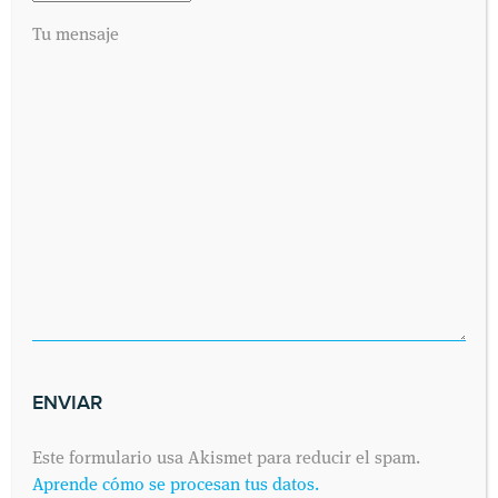
Tu mensaje
SOLICITA UNA CITA
Envíanos tus datos y nos pondremos en contacto contigo lo antes
posible. Dinos cuándo es preferible para ti visitarnos y
contactaremos contigo vía telefónica o por correo electrónico,
como prefieras.
Este formulario usa Akismet para reducir el spam.
Aprende cómo se procesan tus datos.