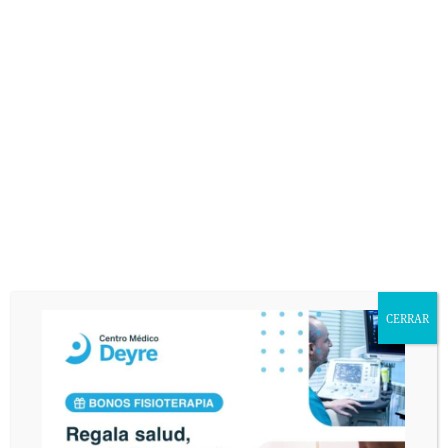
hinchada y lesión condral
24 febrero 2016
Lesión condral de grado IV y fractura de
femur
14 enero 2016
Condropatía rotuliana en grado II-III, lesión
condral y la práctica del deporte
CERRAR