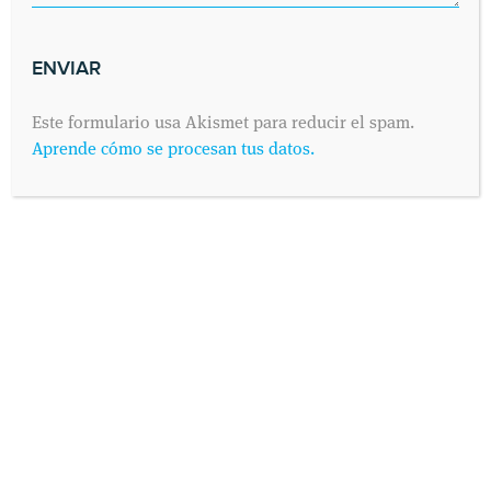
SOLICITA UNA CITA
Este formulario usa Akismet para reducir el spam.
Envíanos tus datos y nos pondremos en contacto contigo lo antes
Aprende cómo se procesan tus datos.
posible. Dinos cuándo es preferible para ti visitarnos y
contactaremos contigo vía telefónica o por correo electrónico,
como prefieras.