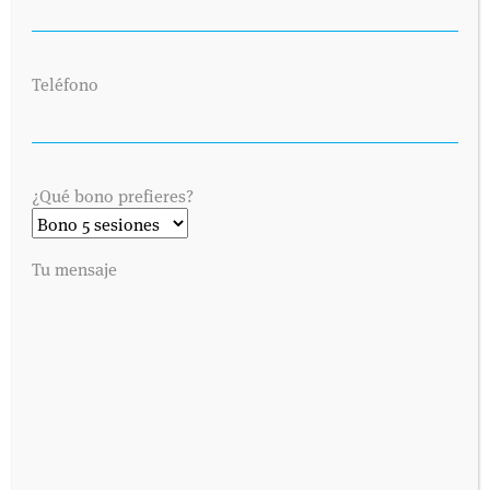
Teléfono
¿Qué bono prefieres?
SOLICITA UNA CITA
Tu mensaje
Envíanos tus datos y nos pondremos en contacto contigo lo antes
posible. Dinos cuándo es preferible para ti visitarnos y
contactaremos contigo vía telefónica o por correo electrónico,
como prefieras.