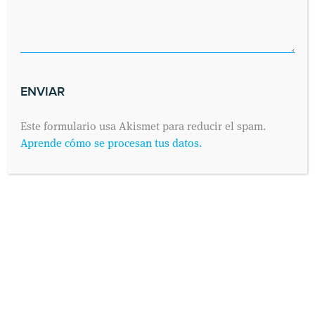
Este formulario usa Akismet para reducir el spam.
Aprende cómo se procesan tus datos.
INFORMACIÓN PROTECCIÓN DE DATOS
Según establece el Reglamento General de Protección de
Datos 2016/679 (conocido como “RGPD”) de 25 de Mayo de
2016 y su adaptación al derecho español mediante la Ley
Orgánica 3/2018 de 5 de Diciembre de Protección de Datos