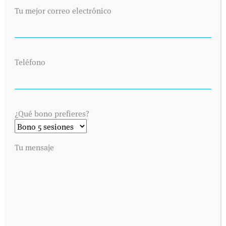
Tu mejor correo electrónico
Teléfono
¿Qué bono prefieres?
Tu mensaje
SOLICITA UNA CITA
Envíanos tus datos y nos pondremos en contacto contigo lo antes
posible. Dinos cuándo es preferible para ti visitarnos y
contactaremos contigo vía telefónica o por correo electrónico,
como prefieras.