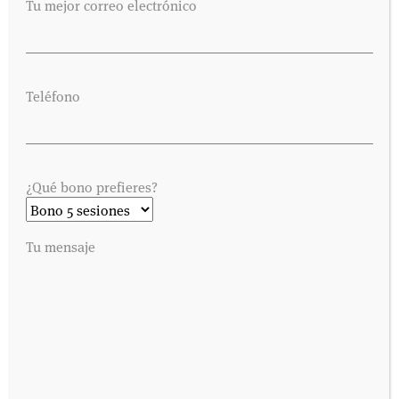
Tu mejor correo electrónico
Teléfono
¿Qué bono prefieres?
Tu mensaje
SOLICITA UNA CITA
Envíanos tus datos y nos pondremos en contacto contigo lo antes
posible. Dinos cuándo es preferible para ti visitarnos y
contactaremos contigo vía telefónica o por correo electrónico,
como prefieras.