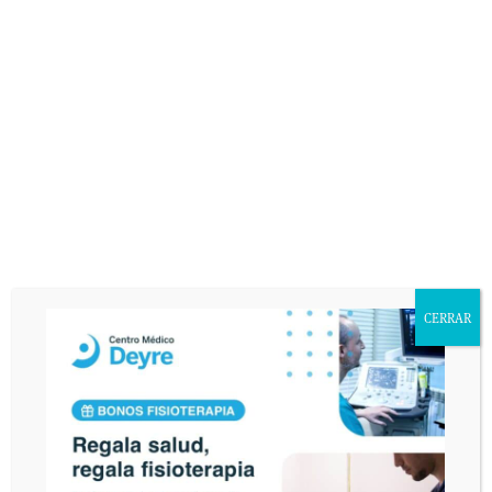
Protesis en las rodillas, fractura de
rótula y plataforma vibratoria
La información presente en la web no remplaza si no
complementa la relación médico-paciente y en caso de
duda consulte con el médico de referencia.
Pregunta sobre protesis en las rodillas y plataforma
vibratoria
Hola, tengo 74 años, tengo prótesis en las dos rodillas y
en una cadera. ¿Podría ser perjudicial ponerme en una
CERRAR
plataforma vibratoria?. Muchas gracias.
No es aconsejable utilizar la plataforma vibratoria en su
caso.
Seguir leyendo...