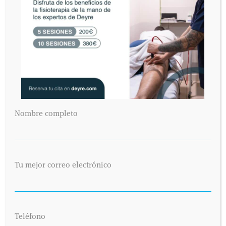
PLATAFORMA VIBRATORIA
RODILLA
CADERA
RÓTULA
CASOS CLÍNICOS
LESIONES Y DOLENCIAS
PREGUNTAS AL DOCTOR JOSÉ GONZÁLEZ
SIN COMENTARIOS »
Nombre completo
Tu mejor correo electrónico
Teléfono