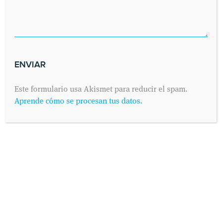
Este formulario usa Akismet para reducir el spam.
Aprende cómo se procesan tus datos.
INFORMACIÓN PROTECCIÓN DE DATOS
Según establece el Reglamento General de Protección de
Datos 2016/679 (conocido como “RGPD”) de 25 de Mayo de
2016 y su adaptación al derecho español mediante la Ley
Orgánica 3/2018 de 5 de Diciembre de Protección de Datos