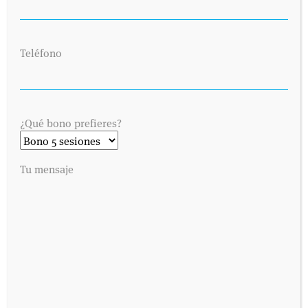
Teléfono
¿Qué bono prefieres?
SOLICITA UNA CITA
Tu mensaje
Envíanos tus datos y nos pondremos en contacto contigo lo antes
posible. Dinos cuándo es preferible para ti visitarnos y
contactaremos contigo vía telefónica o por correo electrónico,
como prefieras.