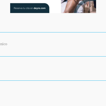
La aparición de la sustancia clembuterol en la orina de
de Francia está dando mucho que hablar y que pensar 
Seguir leyendo...
CICLISMO
FÚTBOL
DEPORTISTAS PROFESIONALES
ónico
13 OCTUBRE 2010
Responde:
Centro Médico Deyre
Entrevista al Dr. José G
Directo de TeleMadrid