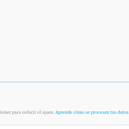
Entrevista al Dr. José González en Madrid Directo sobre
medicina deportiva. Mediante productos homeopáticos s
deportivas. Dependiendo del grado de la lesión se empl
productos homeopáticos en estos momentos son innova
beneficios en los pacientes y prácticamente ningún efec
Seguir leyendo...
MEDICINA DEPORTIVA
DEYRE EN LOS MEDIOS
1 C
MÁS RECIENTES
ismet para reducir el spam.
Aprende cómo se procesan tus datos