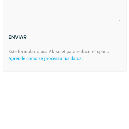
Este formulario usa Akismet para reducir el spam.
Aprende cómo se procesan tus datos.
INFORMACIÓN PROTECCIÓN DE DATOS
Según establece el Reglamento General de Protección de
Datos 2016/679 (conocido como “RGPD”) de 25 de Mayo de
2016 y su adaptación al derecho español mediante la Ley
Orgánica 3/2018 de 5 de Diciembre de Protección de Datos