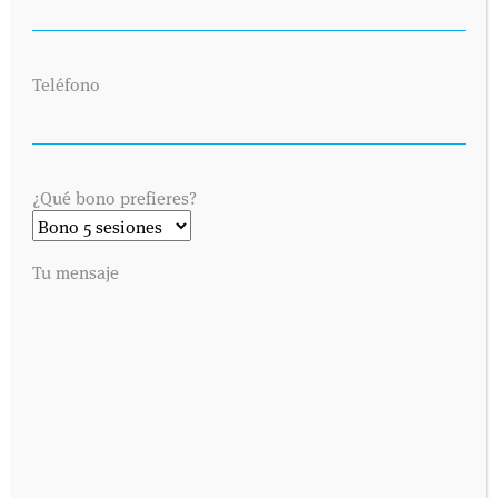
Teléfono
¿Qué bono prefieres?
SOLICITA UNA CITA
Tu mensaje
Envíanos tus datos y nos pondremos en contacto contigo lo antes
posible. Dinos cuándo es preferible para ti visitarnos y
contactaremos contigo vía telefónica o por correo electrónico,
como prefieras.