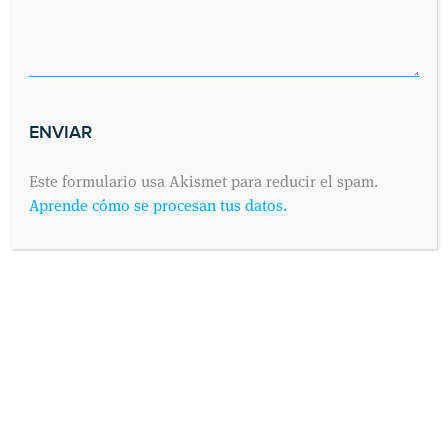
Este formulario usa Akismet para reducir el spam.
Aprende cómo se procesan tus datos.
SOLICITA UNA CITA
Envíanos tus datos y nos pondremos en contacto contigo lo antes
posible. Dinos cuándo es preferible para ti visitarnos y
contactaremos contigo vía telefónica o por correo electrónico,
como prefieras.