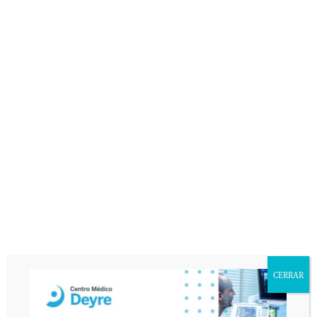
Qué es el síndrome facetario lumbar, el golpe de Messi
contra el Valencia y los preparados para mejorar las
articulaciones, los temas tratados por el Dr. González esta
semana en la consulta médica de El Transistor.
Seguir leyendo...
LESIONES EN EL FÚTBOL
ARTICULACIONES
SÍNDROME FACETARIO LUMBAR
PREGUNTAS AL DOCTOR JOSÉ GONZÁLEZ
FISIOTERAPIA
TRAUMATOLOGÍA
MEDICINA DEPORTIVA
SIN COMENTARIOS »
CERRAR