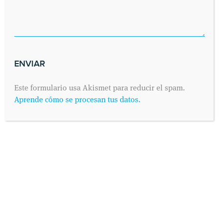
Este formulario usa Akismet para reducir el spam.
Aprende cómo se procesan tus datos.
INFORMACIÓN PROTECCIÓN DE DATOS
Según establece el Reglamento General de Protección de
Datos 2016/679 (conocido como “RGPD”) de 25 de Mayo de
2016 y su adaptación al derecho español mediante la Ley
Orgánica 3/2018 de 5 de Diciembre de Protección de Datos