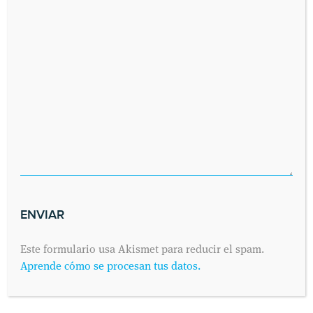
SOLICITA UNA CITA
Envíanos tus datos y nos pondremos en contacto contigo lo antes
posible. Dinos cuándo es preferible para ti visitarnos y
contactaremos contigo vía telefónica o por correo electrónico,
como prefieras.
Este formulario usa Akismet para reducir el spam.
Aprende cómo se procesan tus datos.