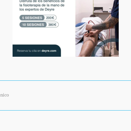
fisioterapia adecuado.
PREGUNTA SOBRE CONDROMALACIA GRADO I
PREGUNTA:
Hola Doctor. Tengo 40 años, por medio de una IRM me detect
patelar 1.5, acorde con patela alta, asociado a datos de un
almohadilla grasasupetolateral, condramalacia grado I, con 
del hueso subcondral en su polo inferior, inclinación y subl
al surco troclear femoral, sinovitis leve y un quiste de Baker
Rodilla Izquierda: Índice patelar de 1.5 condromalacia grado 
y cambio quísticos coexistentes en polo superior e inferior r
Baler de 1.6, cambios inflamatorios en el trayecto anatómi
ónico
¿Necesito operarme para solucionar el problema? Gracias.
RESPUESTA:
Buenos días. En principio el tratamiento de esta patología 
mediante fisioterapia y ejercicio adecuado. El tratamiento q