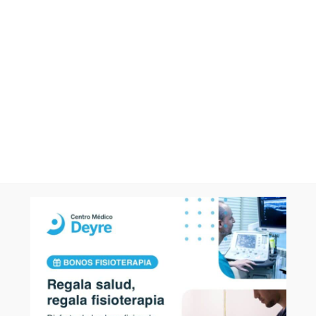
muchas: inestabilidad de rodilla, quiste de Baker…
PREGUNTA SOBRE EDEMAS EN EL TOBILLO
PREGUNTA:
Hola Dr. Me realicé una RM en el tobillo derecho y mi resul
trabecular comprometen la vertiente posterior e inferior de
anterior y superior del calcáneo. Las líneas articulares se 
líquido intra-articular que se dispone en la línea tibio astra
ligamento peroneo astragalino anterior. Cambios inflamatori
medial. Signos de sinovitis de los tendones tibial posterior,
del hallux. El traumatólogo me mandó a realizar kinesiologia
cuánto tiempo me recomienda reposo? Gracias
RESPUESTA:
Buenos días. El reposo dependerá de la sintomatología y d
ejercicio sin impacto y sin carga en el tobillo. Un edema ó
reposo (se podría hacer ejercicio de tren superior o sin imp
lesión descrita a nivel ligamentoso también podría resolver