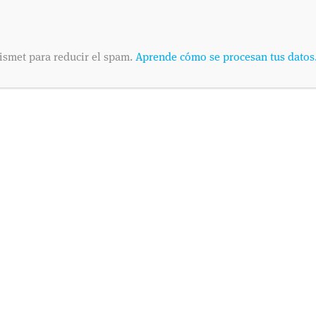
REHABILITACIÓN, S.L. con la finalidad de atender sus consultas y envia
interés. Asimismo, consiente que publiquemos en nuestra página web el t
el fin de que sea legible. El interesado declara tener conocimiento del u
presente cláusula. El envío de este email implica el consentimiento expr
ismet para reducir el spam.
Aprende cómo se procesan tus datos
rectificación, cancelación u oposición en AVDA. VALLADOLID, 71 MADR
SOLICITA
Envíanos tus datos
Dinos cuándo es pr
telefónica o por co