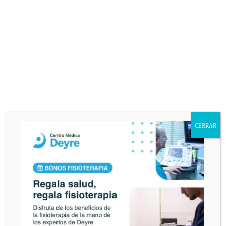
COMENTARIOS
DEJA UNA RESPUESTA
Lo siento, debes estar
conectado
para publicar un
comentario.
CERRAR
De conformidad con la Ley Orgánica 15/1999 de Protección de Datos de
Carácter Personal, usted queda informado y presta su consentimiento
expreso e inequívoco a la incorporación de sus datos personales a un fichero
responsabilidad de DEYRE DEPORTE Y REHABILITACIÓN, S.L. con la
finalidad de atender sus consultas y enviarle información relacionada con la
entidad que pudiera ser de su interés. Asimismo, consiente que publiquemos
en nuestra página web el texto de su consulta así como corregir cualquier
error de texto con el fin de que sea legible. El interesado declara tener
conocimiento del uso y destino de sus datos personales mediante la lectura
de la presente cláusula. El envío de este email implica el consentimiento
expreso de la cláusula expuesta. Podrá ejercer sus derechos de acceso,