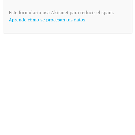
Este formulario usa Akismet para reducir el spam.
Aprende cómo se procesan tus datos.
SOLICITA UNA CITA
Envíanos tus datos y nos pondremos en contacto contigo lo antes