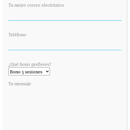
Tu mejor correo electrónico
Teléfono
¿Qué bono prefieres?
Tu mensaje
SOLICITA UNA CITA
Envíanos tus datos y nos pondremos en contacto contigo lo antes
posible. Dinos cuándo es preferible para ti visitarnos y
contactaremos contigo vía telefónica o por correo electrónico,
como prefieras.