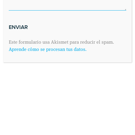
Este formulario usa Akismet para reducir el spam.
Aprende cómo se procesan tus datos.
INFORMACIÓN PROTECCIÓN DE DATOS
Según establece el Reglamento General de Protección de
Datos 2016/679 (conocido como “RGPD”) de 25 de Mayo de
2016 y su adaptación al derecho español mediante la Ley
Orgánica 3/2018 de 5 de Diciembre de Protección de Datos
Personales y Derechos Digitales, IDEM - Instituto de
Evaluaciones Médicas S.L. te informa que los datos de carácter
personal que nos proporcionas a través del presente