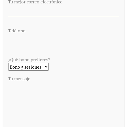
Tu mejor correo electrónico
Teléfono
¿Qué bono prefieres?
Tu mensaje
SOLICITA UNA CITA
Envíanos tus datos y nos pondremos en contacto contigo lo antes
posible. Dinos cuándo es preferible para ti visitarnos y
contactaremos contigo vía telefónica o por correo electrónico,
como prefieras.