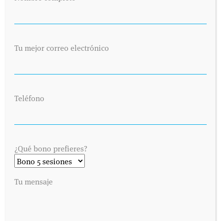
error de texto con el fin de que sea legible. El interesado declara tener
conocimiento del uso y destino de sus datos personales mediante la lectura
de la presente cláusula. El envío de este email implica el consentimiento
expreso de la cláusula expuesta. Podrá ejercer sus derechos de acceso,
rectificación, cancelación u oposición en AVDA. VALLADOLID, 71 MADRID
Tu mejor correo electrónico
28008.
Teléfono
¿Qué bono prefieres?
Tu mensaje