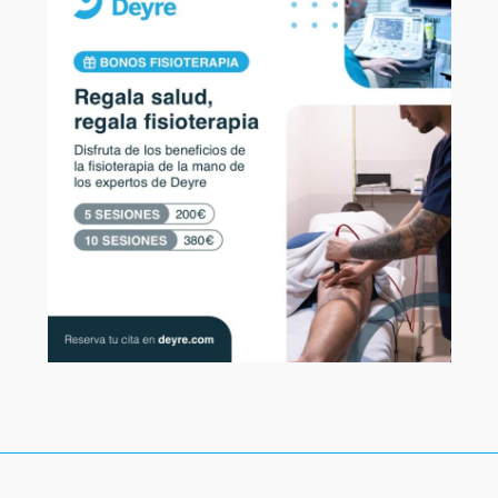
arterioesclerosis, produce enfermedades cardiacas y la
consumo,
Seguir leyendo...
ALIMENTACIÓN
MAL DE ALTURA
ACEITE DE PALM
DEYRE EN LOS MEDIOS
PREGUNTAS AL DOCTOR JO
ALIMENTACIÓN EN EL DEPORTE
SIN COMENTARIOS 