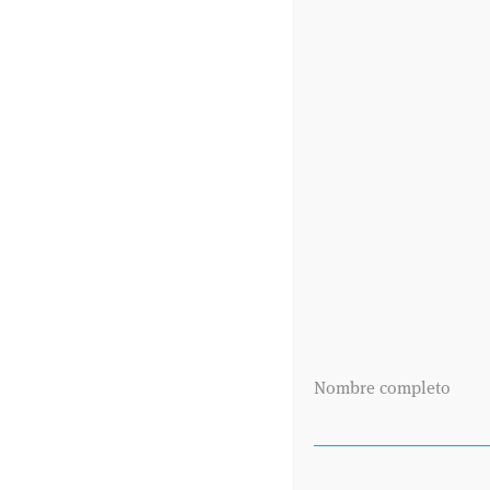
PRIMERA
CONSULTA
Pide cita en nuestro centro llamando al
915 591 174
Te daremos cita lo antes posible. Cuando
acudas al centro rellenarás un sencillo
formulario con tus datos personales.
Después te recibirá el especialista que te
explorará, te explicará el diagnóstico y
pautará el tratamiento a seguir.
PEDIR CITA AHORA
Nombre completo