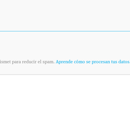
ismet para reducir el spam.
Aprende cómo se procesan tus datos
INFORMACIÓN PR
Según establece e
(conocido como “R
español mediante 
de Datos Personale
Médicas S.L. te in
proporcionas a tra
compañía como resp
destinatarios se in