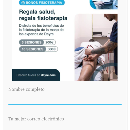
reconocimiento médico y estudios radiológicos el parte
médico dice que Contador tiene una dislocación leve del
hombro y que mañana tomará la salida y verá si puede
aguantar los dolores. Que no le pueden infiltrar porque la
UCI no lo permite. ¡Qué barbaridad!.
Seguir leyendo...
CICLISMO
HOMBRO
LESIONES
DEPORTE Y SALUD
DEPORTISTAS PROFESIONALES
SIN COMENTARIOS »
Nombre completo
MÁS RECIENTES
MÁS ANTIGUAS
Tu mejor correo electrónico