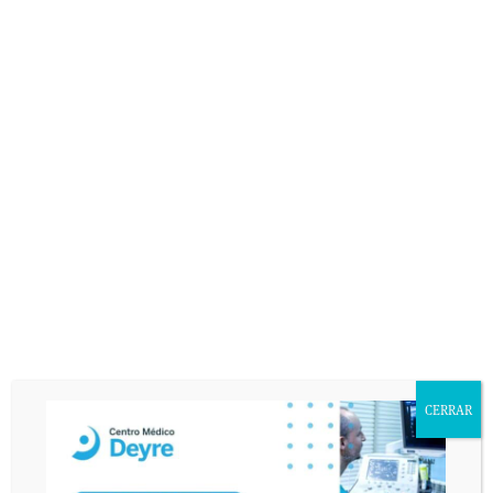
LESIONES
FISIOTERAPIA
CODO
EPICONDILITIS
LESIONES Y DOLENCIAS
DEPORTE Y SALUD
SIN COMENTARIOS »
15 MAYO 2015
Responde:
Centro Médico Deyre
Artículo Diario AS: Lesión
incómoda de Contador
CERRAR
Mala suerte ha tenido nuestro admirado ciclista Contador.
Ha sufrido una aparatosa caída en el último kilómetro y
con gran esfuerzo ha llegado a la línea de meta. Tras el