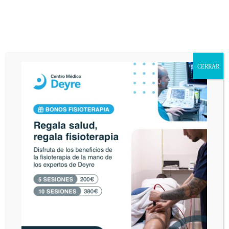
De conformidad con la Ley Orgánica 15/1999 de Protección de Datos de
Carácter Personal, usted queda informado y presta su consentimiento
expreso e inequívoco a la incorporación de sus datos personales a un fichero
responsabilidad de DEYRE DEPORTE Y REHABILITACIÓN, S.L. con la
finalidad de atender sus consultas y enviarle información relacionada con la
entidad que pudiera ser de su interés. Asimismo, consiente que publiquemos
en nuestra página web el texto de su consulta así como corregir cualquier
CERRAR
error de texto con el fin de que sea legible. El interesado declara tener
conocimiento del uso y destino de sus datos personales mediante la lectura
de la presente cláusula. El envío de este email implica el consentimiento
expreso de la cláusula expuesta. Podrá ejercer sus derechos de acceso,
rectificación, cancelación u oposición en AVDA. VALLADOLID, 71 MADRID
28008.