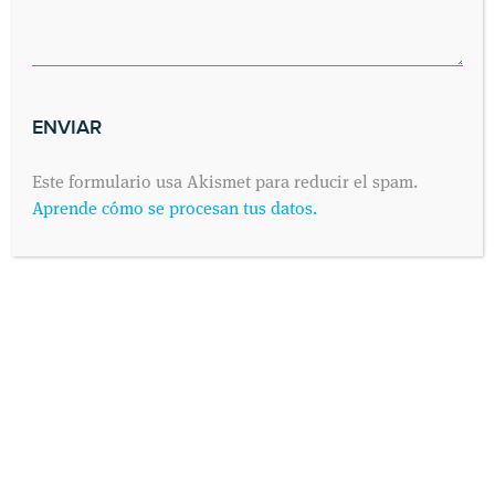
Este formulario usa Akismet para reducir el spam.
Aprende cómo se procesan tus datos.
INFORMACIÓN PROTECCIÓN DE DATOS
Según establece el Reglamento General de Protección de
Datos 2016/679 (conocido como “RGPD”) de 25 de Mayo de
2016 y su adaptación al derecho español mediante la Ley
Orgánica 3/2018 de 5 de Diciembre de Protección de Datos
Personales y Derechos Digitales, IDEM - Instituto de