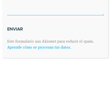
Este formulario usa Akismet para reducir el spam.
Aprende cómo se procesan tus datos.
INFORMACIÓN PROTECCIÓN DE DATOS
Según establece el Reglamento General de Protección de
Datos 2016/679 (conocido como “RGPD”) de 25 de Mayo de
2016 y su adaptación al derecho español mediante la Ley
Orgánica 3/2018 de 5 de Diciembre de Protección de Datos
Personales y Derechos Digitales, IDEM - Instituto de