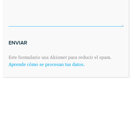
Este formulario usa Akismet para reducir el spam.
Aprende cómo se procesan tus datos.
INFORMACIÓN PROTECCIÓN DE DATOS
Según establece el Reglamento General de Protección de
Datos 2016/679 (conocido como “RGPD”) de 25 de Mayo de