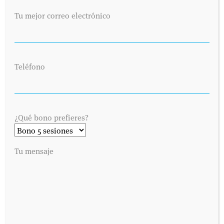
Tu mejor correo electrónico
Teléfono
¿Qué bono prefieres?
Tu mensaje
SOLICITA UNA CITA
Envíanos tus datos y nos pondremos en contacto contigo lo antes
posible. Dinos cuándo es preferible para ti visitarnos y
contactaremos contigo vía telefónica o por correo electrónico,
como prefieras.