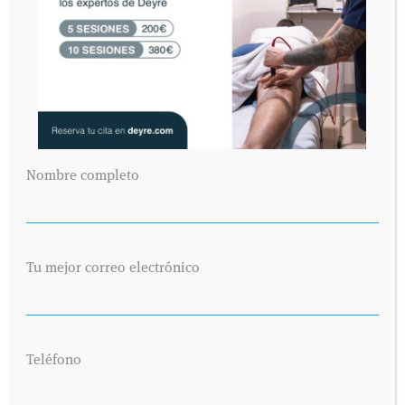
14 DICIEMBRE 2017
Responde:
Centro Médico Deyre
El Dr. González escribe en el Diario
AS sobre el positivo de Froome
Nombre completo
El Dr. González escribe un artículo de opinión en Diario
AS sobre el positivo del ciclista Froome
Seguir leyendo...
Tu mejor correo electrónico
CICLISMO
ARTICULO DIARIO AS
DEPORTISTA PROFESIONALES
DEPORTE Y SALUD
Teléfono
DEYRE EN LOS MEDIOS
PREGUNTAS AL DOCTOR JOSÉ GONZÁLEZ