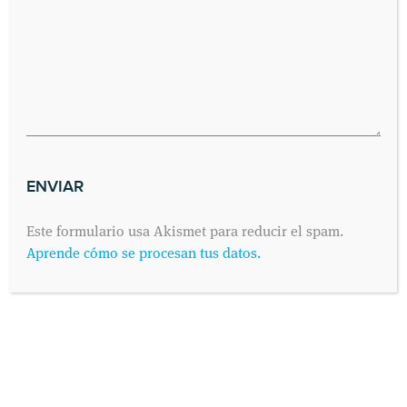
Este formulario usa Akismet para reducir el spam.
Aprende cómo se procesan tus datos.
SOLICITA UNA CITA
Envíanos tus datos y nos pondremos en contacto contigo lo antes
posible. Dinos cuándo es preferible para ti visitarnos y