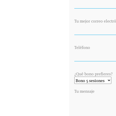
SABER
Tu mejor correo electr
20 JULIO 2022
ASPECTOS A TENER EN CUENTA PARA
NO SUFRIR UN GOLPE DE CALOR
Estamos viviendo un verano especialmente
Teléfono
caluroso debido a las altas temperaturas que
estamos registrando, tanto en junio como en
julio, con hasta 42º en zonas como Badajoz,
Zaragoza o Sevilla. Pero, ¿qué tenemos que tener
¿Qué bono prefieres?
...
Tu mensaje