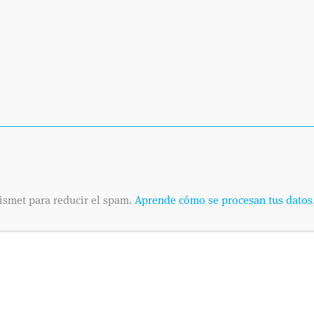
ismet para reducir el spam.
Aprende cómo se procesan tus datos
SOLICITA
Envíanos tus datos
Dinos cuándo es pr
telefónica o por co