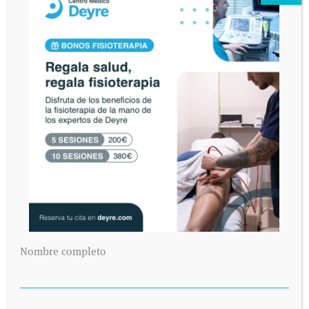
DEJA UNA RESPUESTA
Lo siento, debes estar
conectado
para publicar un
comentario.
De conformidad con la Ley Orgánica 15/1999 de Protección de Datos de
Carácter Personal, usted queda informado y presta su consentimiento
expreso e inequívoco a la incorporación de sus datos personales a un fichero
responsabilidad de DEYRE DEPORTE Y REHABILITACIÓN, S.L. con la
finalidad de atender sus consultas y enviarle información relacionada con la
entidad que pudiera ser de su interés. Asimismo, consiente que publiquemos
en nuestra página web el texto de su consulta así como corregir cualquier
error de texto con el fin de que sea legible. El interesado declara tener
conocimiento del uso y destino de sus datos personales mediante la lectura
de la presente cláusula. El envío de este email implica el consentimiento
expreso de la cláusula expuesta. Podrá ejercer sus derechos de acceso,
Nombre completo
rectificación, cancelación u oposición en AVDA. VALLADOLID, 71 MADRID
28008.