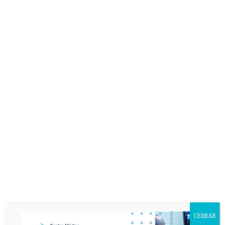
en el mundo que ha publicado un artículo científico en
una revista de impacto como Skeletal Radiology sobre el
tratamiento de una calcificación de rodilla mediante
Lavado Percutáneo.
Para consultar al artículo completo visitar la web:
Primer
caso en el mundo de una calcificación del ligamento
colateral medial tratada en el Centro Deyre mediante
lavado percutáneo guiado con ecografía
CASOS CLÍNICOS
RODILLA
LESIONES Y DOLENCIAS
DEYRE EN LOS MEDIOS
SIN COMENTARIOS »
CERRAR
COMENTARIOS