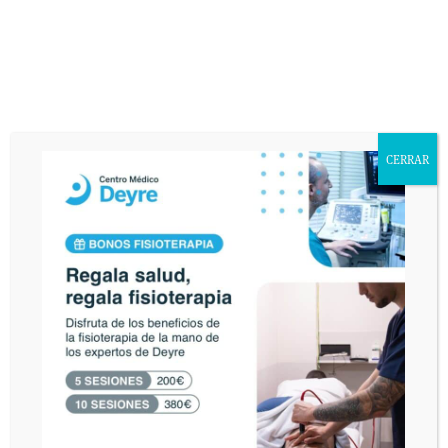
comentario.
De conformidad con la Ley Orgánica 15/1999 de Protección de Datos de
Carácter Personal, usted queda informado y presta su consentimiento
expreso e inequívoco a la incorporación de sus datos personales a un fichero
responsabilidad de DEYRE DEPORTE Y REHABILITACIÓN, S.L. con la
finalidad de atender sus consultas y enviarle información relacionada con la
CERRAR
entidad que pudiera ser de su interés. Asimismo, consiente que publiquemos
en nuestra página web el texto de su consulta así como corregir cualquier
error de texto con el fin de que sea legible. El interesado declara tener
conocimiento del uso y destino de sus datos personales mediante la lectura
de la presente cláusula. El envío de este email implica el consentimiento
expreso de la cláusula expuesta. Podrá ejercer sus derechos de acceso,
rectificación, cancelación u oposición en AVDA. VALLADOLID, 71 MADRID
28008.