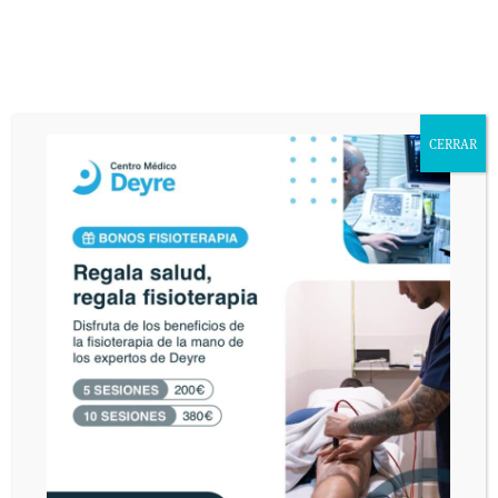
De conformidad con la Ley Orgánica 15/1999 de Protección de Datos de
Carácter Personal, usted queda informado y presta su consentimiento
expreso e inequívoco a la incorporación de sus datos personales a un fichero
responsabilidad de DEYRE DEPORTE Y REHABILITACIÓN, S.L. con la
finalidad de atender sus consultas y enviarle información relacionada con la
entidad que pudiera ser de su interés. Asimismo, consiente que publiquemos
en nuestra página web el texto de su consulta así como corregir cualquier
CERRAR
error de texto con el fin de que sea legible. El interesado declara tener
conocimiento del uso y destino de sus datos personales mediante la lectura
de la presente cláusula. El envío de este email implica el consentimiento
expreso de la cláusula expuesta. Podrá ejercer sus derechos de acceso,
rectificación, cancelación u oposición en AVDA. VALLADOLID, 71 MADRID
28008.