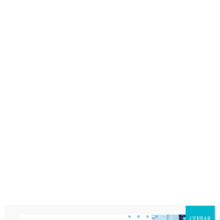
LESIONES
CASOS CLÍNICOS
REHABILITACIÓN
REHABILITACIÓN
LESIONES Y DOLENCIAS
2 COMENTARIOS »
COMENTARIOS
2 comentarios
KIKE
26 SEPTIEMBRE 2011
/
hola buenas tardes!
En mayo me hice un esguince, urgencias( no hubo
rotura), fisioterapeuta , 25 sesiones constaron en
ultrasonido, masaje, baños de contraste y ejercicios de
fortalecimiento
CERRAR