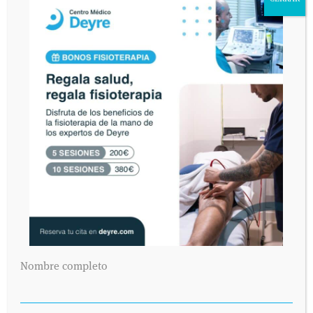
El dolor persistía y me hice una resonancia ( junio), el
diagnostico fue: Tenosinovitis en la porción distal del
tibial posterior, con edema óseo reactivo en su inserción
en escafoides, tendinitis del tendón peroneo largo y
alteraciones de la señal en relación a cambios post-
esguince del ligamento peroneo-astragalino anterior.
Sigo en tratamiento de fisioterapia ( ahora consta de
onda corta, láser barrido y ejercicos de fortalecimiento)
El dolor persiste y no se que debo hacer ya que no puedo
correr y todo lo que ello conlleva por el dolor.
¿Qué puedo hacer o me pueden hacer?
DR. JOSÉ GONZÁLEZ
26 SEPTIEMBRE 2011
/
Esta claro que lo que has tenido no ha sido un
esguince
de tobillo
y también que el tratamiento recibido no es
Nombre completo
precisamente el más idóneo. El tratamiento de
rehabilitación con masajes bien dados y con
magnetoterapia, da muy buenos resultados. Después de