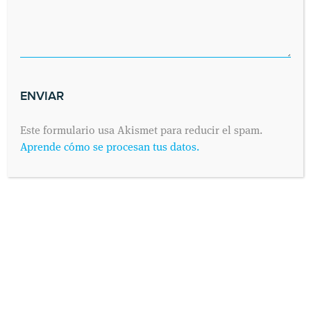
Este formulario usa Akismet para reducir el spam.
Aprende cómo se procesan tus datos.
SOLICITA UNA CITA
Envíanos tus datos y nos pondremos en contacto contigo lo antes
posible. Dinos cuándo es preferible para ti visitarnos y
contactaremos contigo vía telefónica o por correo electrónico,
como prefieras.