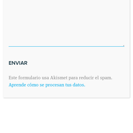
Este formulario usa Akismet para reducir el spam.
Aprende cómo se procesan tus datos.
SOLICITA UNA CITA
Envíanos tus datos y nos pondremos en contacto contigo lo antes
posible. Dinos cuándo es preferible para ti visitarnos y