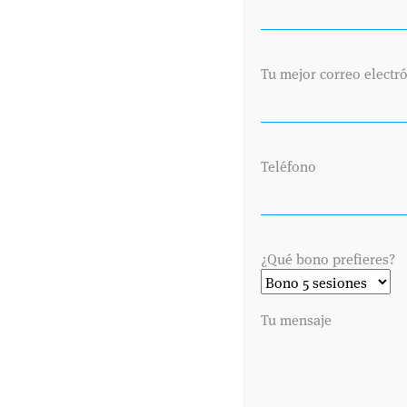
SABER
Tu mejor correo electr
20 JULIO 2022
ASPECTOS A TENER EN CUENTA PARA
NO SUFRIR UN GOLPE DE CALOR
Estamos viviendo un verano especialmente
Teléfono
caluroso debido a las altas temperaturas que
estamos registrando, tanto en junio como en
julio, con hasta 42º en zonas como Badajoz,
Zaragoza o Sevilla. Pero, ¿qué tenemos que tener
¿Qué bono prefieres?
...
Tu mensaje