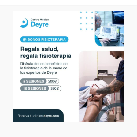
Todas estas cuestiones y muchas más puedes consultarlas e
la Cadena Ser:
La Consulta Médica de El Larguero (13/04/2016)
RODILLA
MENISCO
LESIONES Y DOLENCIAS
DE
DEYRE EN LOS MEDIOS
PREGUNTAS AL DOCTOR 
COMENTARIOS
DEJA UNA RESPUESTA