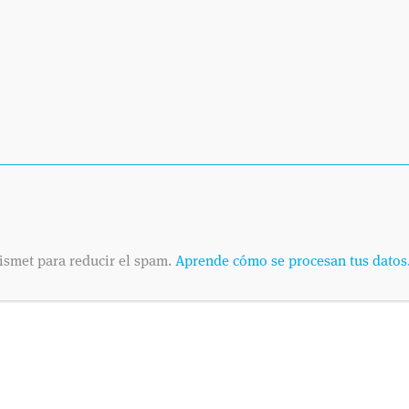
ismet para reducir el spam.
Aprende cómo se procesan tus datos
SOLICITA
Envíanos tus datos
Dinos cuándo es pr
telefónica o por co