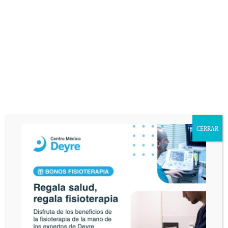
rectificación, cancelación u oposición en AVDA. VALLADOLID, 71 MADRID
28008.
CERRAR