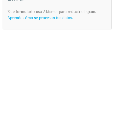
posible. Dinos cuándo es preferible para ti visitarnos y
contactaremos contigo vía telefónica o por correo electrónico,
Este formulario usa Akismet para reducir el spam.
como prefieras.
Aprende cómo se procesan tus datos.