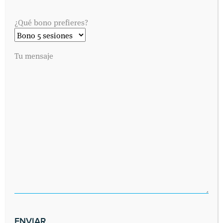
¿Qué bono prefieres?
Tu mensaje
SOLICITA UNA CITA
Envíanos tus datos y nos pondremos en contacto contigo lo antes