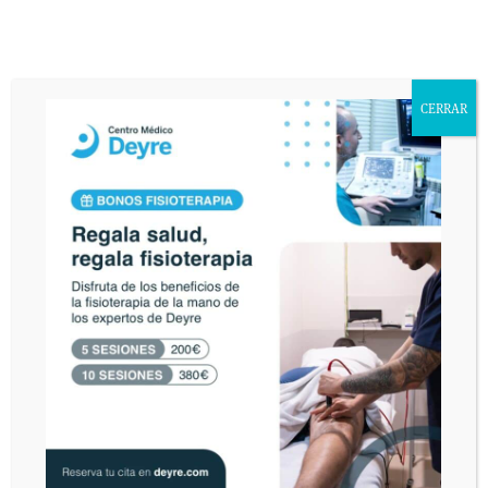
responsabilidad de DEYRE DEPORTE Y REHABILITACIÓN, S.L. con la
finalidad de atender sus consultas y enviarle información relacionada con la
entidad que pudiera ser de su interés. Asimismo, consiente que publiquemos
en nuestra página web el texto de su consulta así como corregir cualquier
error de texto con el fin de que sea legible. El interesado declara tener
CERRAR
conocimiento del uso y destino de sus datos personales mediante la lectura
de la presente cláusula. El envío de este email implica el consentimiento
expreso de la cláusula expuesta. Podrá ejercer sus derechos de acceso,
rectificación, cancelación u oposición en AVDA. VALLADOLID, 71 MADRID
28008.