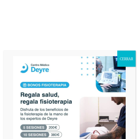
mismas lesiones de hombro y al final se terminaban
recuperando. Con la aparición de la artroscopia se operan
muchísimos hombros pero concretamente nosotros en
Centro Medico Deyre mediante tratamiento conservador y
terapias con células del propio paciente producimos casi
un 90% de curación sin necesidad de operar.
Pregunta
CERRAR
Jesús pregunta si la cúrcuma tiene que tomarse
encapsulada.
Respuesta
El Doctor González explica que la cúrcuma es un
antiinflamatorio analgésico natural y se puede tomar
bien en cápsulas (dos diarias) o bien en polvo
dosificador, pero estos productos naturales no producen
un alivio instantáneo sirven para dolores e inflamaciones