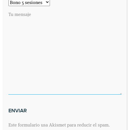
positiva que pueden resultar útiles y en casos muy
rebeldes la cirugía.
Tu mensaje
Escucha el programa en el siguiente enlace de
El
Transistor de Onda Cero
.
HERNIA DISCAL
TENDÓN SUPRAESPINOSO DEL HOMBRO DERECHO
LUXACIÓN DE CODO
ARTROSCOPIAS DE HOMBRO
DEYRE EN LOS MEDIOS
MEDICINA DEPORTIVA
SIN COMENTARIOS »
COMENTARIOS
Este formulario usa Akismet para reducir el spam.