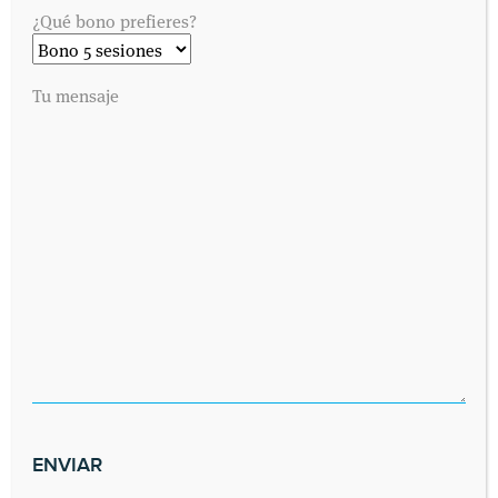
¿Qué bono prefieres?
Tu mensaje
SOLICITA UNA CITA
Envíanos tus datos y nos pondremos en contacto contigo lo antes
posible. Dinos cuándo es preferible para ti visitarnos y
contactaremos contigo vía telefónica o por correo electrónico,