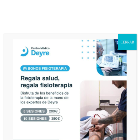
De conformidad con la Ley Orgánica 15/1999 de Protección de Datos de
Carácter Personal, usted queda informado y presta su consentimiento
expreso e inequívoco a la incorporación de sus datos personales a un fichero
responsabilidad de DEYRE DEPORTE Y REHABILITACIÓN, S.L. con la
finalidad de atender sus consultas y enviarle información relacionada con la
entidad que pudiera ser de su interés. Asimismo, consiente que publiquemos
CERRAR
en nuestra página web el texto de su consulta así como corregir cualquier
error de texto con el fin de que sea legible. El interesado declara tener
conocimiento del uso y destino de sus datos personales mediante la lectura
de la presente cláusula. El envío de este email implica el consentimiento
expreso de la cláusula expuesta. Podrá ejercer sus derechos de acceso,
rectificación, cancelación u oposición en AVDA. VALLADOLID, 71 MADRID
28008.