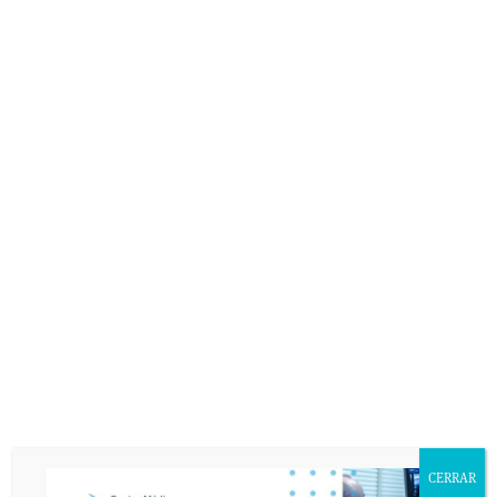
DEJA UNA RESPUESTA
Lo siento, debes estar
conectado
para publicar un
comentario.
De conformidad con la Ley Orgánica 15/1999 de Protección de Datos de
Carácter Personal, usted queda informado y presta su consentimiento
expreso e inequívoco a la incorporación de sus datos personales a un fichero
responsabilidad de DEYRE DEPORTE Y REHABILITACIÓN, S.L. con la
finalidad de atender sus consultas y enviarle información relacionada con la
entidad que pudiera ser de su interés. Asimismo, consiente que publiquemos
en nuestra página web el texto de su consulta así como corregir cualquier
error de texto con el fin de que sea legible. El interesado declara tener
conocimiento del uso y destino de sus datos personales mediante la lectura
de la presente cláusula. El envío de este email implica el consentimiento
expreso de la cláusula expuesta. Podrá ejercer sus derechos de acceso,
rectificación, cancelación u oposición en AVDA. VALLADOLID, 71 MADRID
28008.
CERRAR