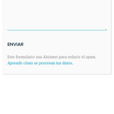
Este formulario usa Akismet para reducir el spam.
Aprende cómo se procesan tus datos.
SOLICITA UNA CITA
Envíanos tus datos y nos pondremos en contacto contigo lo antes
posible. Dinos cuándo es preferible para ti visitarnos y
contactaremos contigo vía telefónica o por correo electrónico,
como prefieras.