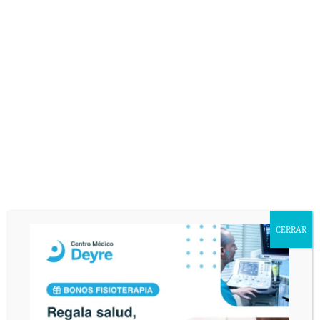
responsabilidad de DEYRE DEPORTE Y REHABILITACIÓN, S.L. con la
finalidad de atender sus consultas y enviarle información relacionada con la
entidad que pudiera ser de su interés. Asimismo, consiente que publiquemos
en nuestra página web el texto de su consulta así como corregir cualquier
error de texto con el fin de que sea legible. El interesado declara tener
conocimiento del uso y destino de sus datos personales mediante la lectura
de la presente cláusula. El envío de este email implica el consentimiento
expreso de la cláusula expuesta. Podrá ejercer sus derechos de acceso,
rectificación, cancelación u oposición en AVDA. VALLADOLID, 71 MADRID
28008.
CERRAR