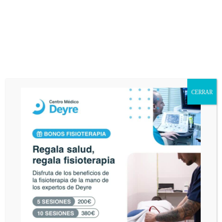
DEJA UNA RESPUESTA
Lo siento, debes estar
conectado
para publicar un
comentario.
De conformidad con la Ley Orgánica 15/1999 de Protección de Datos de
Carácter Personal, usted queda informado y presta su consentimiento
expreso e inequívoco a la incorporación de sus datos personales a un fichero
responsabilidad de DEYRE DEPORTE Y REHABILITACIÓN, S.L. con la
CERRAR
finalidad de atender sus consultas y enviarle información relacionada con la
entidad que pudiera ser de su interés. Asimismo, consiente que publiquemos
en nuestra página web el texto de su consulta así como corregir cualquier
error de texto con el fin de que sea legible. El interesado declara tener
conocimiento del uso y destino de sus datos personales mediante la lectura
de la presente cláusula. El envío de este email implica el consentimiento
expreso de la cláusula expuesta. Podrá ejercer sus derechos de acceso,
rectificación, cancelación u oposición en AVDA. VALLADOLID, 71 MADRID
28008.