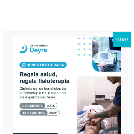
tanto tiempo sin operar.
Respuesta
El Dr. González comentó que en absoluto. La
recomendación para esta lesión sería que haga
rehabilitación para que gane toda la movilidad de la
CERRAR
rodilla, que aumente la fuerza muscular, que cuando se
encuentre en condiciones camine por todas las
superficies e incluso realice carrera continua. Si después
de esto la rodilla es estable y no le falla, que no se opere.
Si por el contrario la rodilla se le inflama o le falla, que
se opere.
Escucha el programa completo de El Transistor en la web
de Onda Cero:
Consulta médica Doctores González y
Escribano