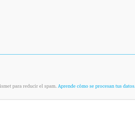
ismet para reducir el spam.
Aprende cómo se procesan tus datos
SOLICITA
Envíanos tus datos
Dinos cuándo es pr
telefónica o por co