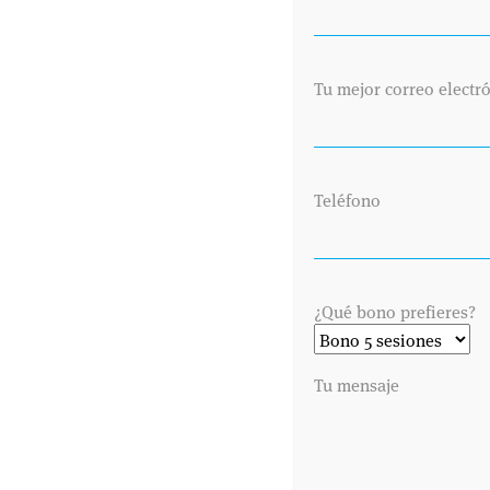
SABER
Tu mejor correo electr
20 JULIO 2022
ASPECTOS A TENER EN CUENTA PARA
NO SUFRIR UN GOLPE DE CALOR
Estamos viviendo un verano especialmente
Teléfono
caluroso debido a las altas temperaturas que
estamos registrando, tanto en junio como en
julio, con hasta 42º en zonas como Badajoz,
Zaragoza o Sevilla. Pero, ¿qué tenemos que tener
¿Qué bono prefieres?
...
Tu mensaje