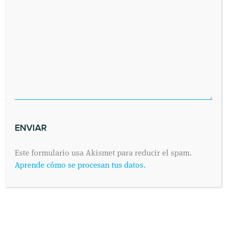
SOLICITA UNA CITA
Envíanos tus datos y nos pondremos en contacto contigo lo antes
posible. Dinos cuándo es preferible para ti visitarnos y
contactaremos contigo vía telefónica o por correo electrónico,
como prefieras.
Este formulario usa Akismet para reducir el spam.
Aprende cómo se procesan tus datos.