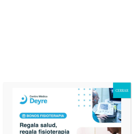
los padres. gracias.
DR. JOSÉ GONZÁLEZ
16 AGOSTO 2011
/
Por mucho que lo intentes es una lucha perdida. Los
reconocimientos medicos deportivos en los niños nadie
les da la importancia que deben de tener. Los padres
pasan salvo que sean totalmente gratuitos. No les
importa comprar a los hijos botas, zapatillas deportivas
de las mas caras, chandal, anorak y un largo etc, pero
eso de gastarse 30 euros en un reconocimiento medico…
Eso lo tiene que hacer el equipo, la federación o el
estado. Y los organismos correspondientes, no los
quieren poner como norma de obligado cumplimiento
CERRAR
porque políticamente no es correcto. No da votos. Todos
los niños que hagan deporte en una liga infantil deben
tener un reconocimiento médico adecuado con e.c.g.
incluido para realizar un despistaje cardiológico. Pero
cuando las autoridades correspondientes lo consideren