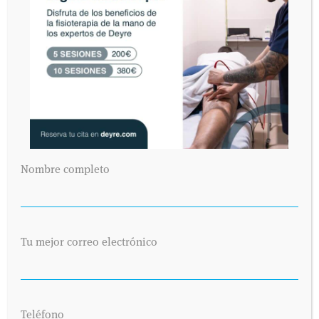
oportuno, entonces las cosas cambiarán.
MARIA
5 ABRIL 2011
/
los niños q hacen deporte en su infancia son más altos q
lo q serían si no lo hubieran hecho? se sabe?
DR. JOSÉ GONZÁLEZ
5 ABRIL 2011
/
No hay ninguna evidencia científica que demuestre esa
afirmación. Un saludo.
Nombre completo
DEJA UNA RESPUESTA
Lo siento, debes estar
conectado
para publicar un
comentario.
Tu mejor correo electrónico
De conformidad con la Ley Orgánica 15/1999 de Protección de Datos de
Carácter Personal, usted queda informado y presta su consentimiento
expreso e inequívoco a la incorporación de sus datos personales a un fichero
responsabilidad de DEYRE DEPORTE Y REHABILITACIÓN, S.L. con la
finalidad de atender sus consultas y enviarle información relacionada con la
Teléfono