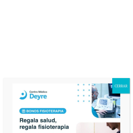
error de texto con el fin de que sea legible. El interesado declara tener
conocimiento del uso y destino de sus datos personales mediante la lectura
de la presente cláusula. El envío de este email implica el consentimiento
expreso de la cláusula expuesta. Podrá ejercer sus derechos de acceso,
rectificación, cancelación u oposición en AVDA. VALLADOLID, 71 MADRID
28008.
CERRAR